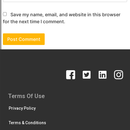
Save my name, email, and website in this browser
for the next time I comment.
Terms Of Use
Privacy Policy
Terms & Conditions