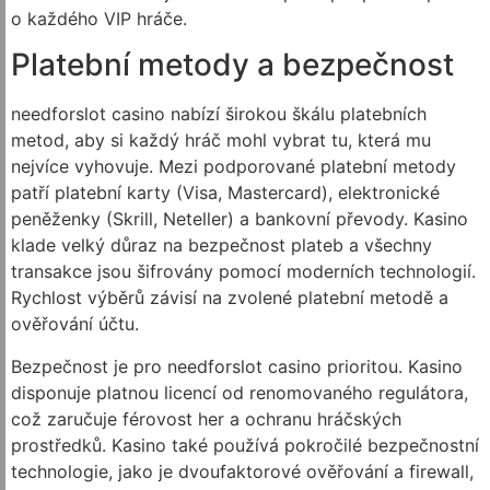
o každého VIP hráče.
Platební metody a bezpečnost
needforslot casino nabízí širokou škálu platebních
metod, aby si každý hráč mohl vybrat tu, která mu
nejvíce vyhovuje. Mezi podporované platební metody
patří platební karty (Visa, Mastercard), elektronické
peněženky (Skrill, Neteller) a bankovní převody. Kasino
klade velký důraz na bezpečnost plateb a všechny
transakce jsou šifrovány pomocí moderních technologií.
Rychlost výběrů závisí na zvolené platební metodě a
ověřování účtu.
Bezpečnost je pro needforslot casino prioritou. Kasino
disponuje platnou licencí od renomovaného regulátora,
což zaručuje férovost her a ochranu hráčských
prostředků. Kasino také používá pokročilé bezpečnostní
technologie, jako je dvoufaktorové ověřování a firewall,