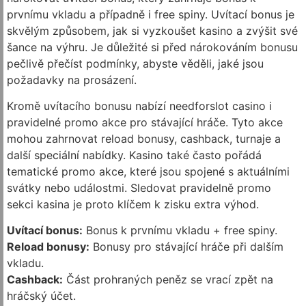
prvnímu vkladu a případně i free spiny. Uvítací bonus je
skvělým způsobem, jak si vyzkoušet kasino a zvýšit své
šance na výhru. Je důležité si před nárokováním bonusu
pečlivě přečíst podmínky, abyste věděli, jaké jsou
požadavky na prosázení.
Kromě uvítacího bonusu nabízí needforslot casino i
pravidelné promo akce pro stávající hráče. Tyto akce
mohou zahrnovat reload bonusy, cashback, turnaje a
další speciální nabídky. Kasino také často pořádá
tematické promo akce, které jsou spojené s aktuálními
svátky nebo událostmi. Sledovat pravidelně promo
sekci kasina je proto klíčem k zisku extra výhod.
Uvítací bonus:
Bonus k prvnímu vkladu + free spiny.
Reload bonusy:
Bonusy pro stávající hráče při dalším
vkladu.
Cashback:
Část prohraných peněz se vrací zpět na
hráčský účet.