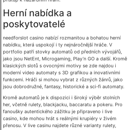
Herní nabídka a
poskytovatelé
needforslot casino nabízí rozmanitou a bohatou herní
nabídku, která uspokojí i ty nejnáročnější hráče. V
portfolio patří stovky automatů od předních vývojářů,
jako jsou NetEnt, Microgaming, Play’n GO a další. Kromě
klasických slotů s ovocnými motivy se zde najdou i
moderní video automaty s 3D grafikou a inovativními
funkcemi. Hráči si mohou vybrat z různých žánrů, jako
jsou dobrodružné, fantasy, historické a sci-fi automaty.
Kromě automatů je k dispozici i široký výběr stolních
her, včetně rulety, blackjacku, baccaratu a pokeru. Pro
fanoušky autentického zážitku je připraveno i live
casino, kde mohou hrát s reálnými krupiéry v živém
přenosu. V live casinu najdete různé varianty rulety,